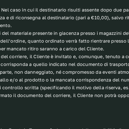
 Nel caso in cui il destinatario risulti assente dopo due 
za e di riconsegna al destinatario (pari a €10,00), salvo r
mento.
i del materiale presente in giacenza presso i magazzini del 
dell’ordine, quanto ordinato verrà fatto rientrare presso l
 per mancato ritiro saranno a carico del Cliente.
l corriere, il Cliente è invitato e, comunque, tenuto a c
ti corrisponda a quello indicato nel documento di trasport
 sua parte, non danneggiato, né compromesso da eventi atm
ballo e/o al prodotto o la mancata corrispondenza del num
ontrollo scritta (specificando il motivo della riserva, es
rmato il documento del corriere, il Cliente non potrà oppo