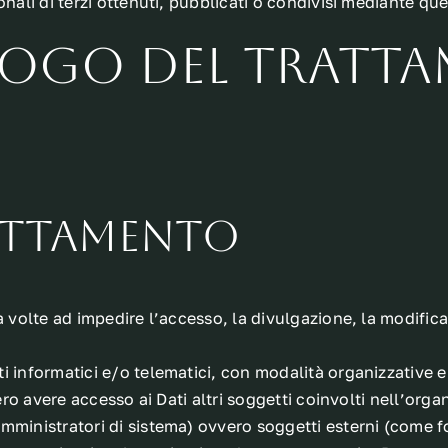
onali di terzi ottenuti, pubblicati o condivisi mediante qu
uogo del tratta
attamento
a volte ad impedire l’accesso, la divulgazione, la modifica
 informatici e/o telematici, con modalità organizzative e 
bero avere accesso ai Dati altri soggetti coinvolti nell’or
inistratori di sistema) ovvero soggetti esterni (come fornit