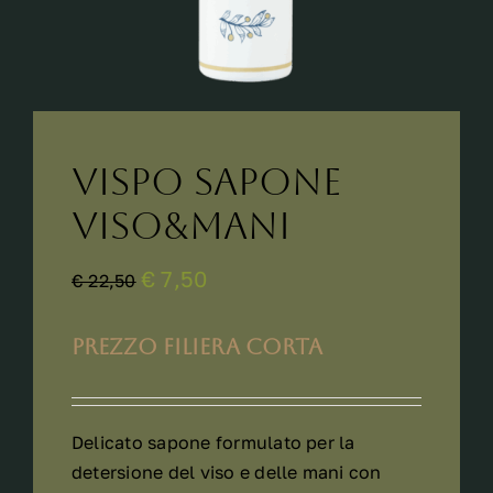
Vispo Sapone
Viso&Mani
€ 7,50
€ 22,50
PREZZO FILIERA CORTA
Delicato sapone formulato per la
detersione del viso e delle mani con